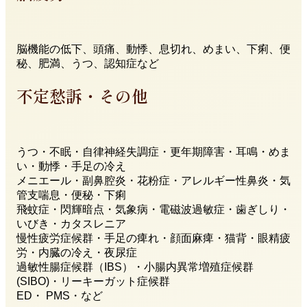
脳機能の低下、頭痛、動悸、息切れ、めまい、下痢、便
秘、肥満、うつ、認知症など
不定愁訴・その他
うつ・不眠・自律神経失調症・更年期障害・耳鳴・めま
い・動悸・手足の冷え
メニエール・副鼻腔炎・花粉症・アレルギー性鼻炎・気
管支喘息・便秘・下痢
飛蚊症・閃輝暗点・気象病・電磁波過敏症・歯ぎしり・
いびき・カタスレニア
慢性疲労症候群・手足の痺れ・顔面麻痺・猫背・眼精疲
労・内臓の冷え・夜尿症
過敏性腸症候群（IBS）・小腸内異常増殖症候群
(SIBO)・リーキーガット症候群
ED・ PMS・など