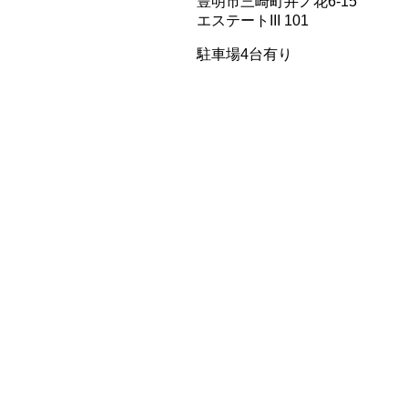
豊明市三崎町井ノ花6-15
エステートIII 101
駐車場4台有り