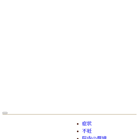
症状
不妊
院内の環境