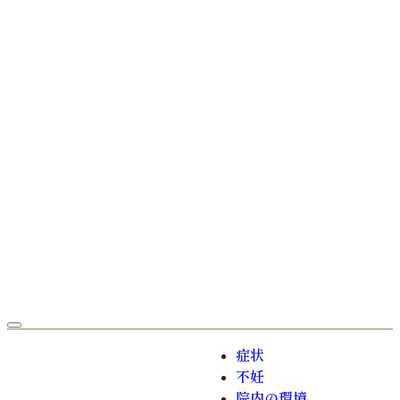
症状
不妊
院内の環境